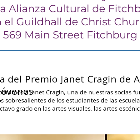
la Alianza Cultural de Fitch
 el Guildhall de Christ Chu
569 Main Street Fitchburg
a del Premio Janet Cragin de A
Jóvenes
nramos a Janet Cragin, una de nuestras socias f
s sobresalientes de los estudiantes de las escuel
ctavo grado en las artes visuales, las artes escénic