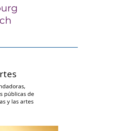
burg
rch
rtes
undadoras,
as públicas de
as y las artes