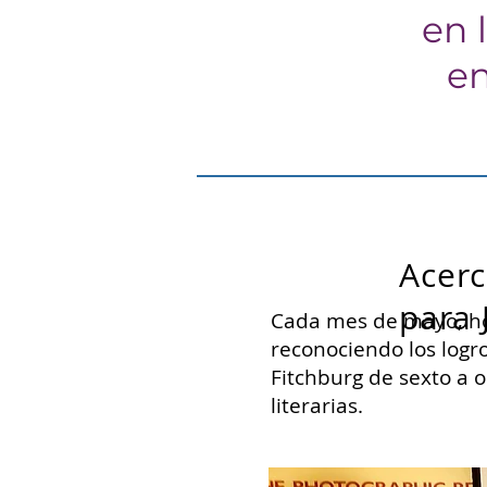
en 
en
Acerc
para 
Cada mes de mayo, ho
reconociendo los logro
Fitchburg de sexto a o
literarias.