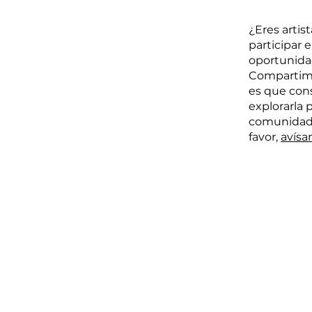
¿Eres artis
participar 
oportunida
Compartimo
es que con
explorarla 
comunidad.
favor,
avísa